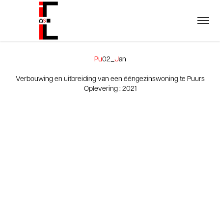
Pu
02_
J
an
Verbouwing en uitbreiding van een ééngezinswoning te Puurs
Oplevering : 2021