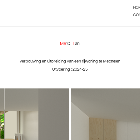
HO
CO
Me
10_
L
an
Verbouwing en uitbreiding van een rijwoning te Mechelen
Uitvoering : 2024-25